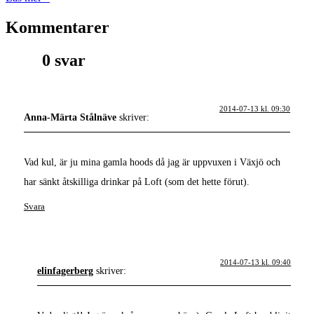
Kommentarer
0 svar
2014-07-13 kl. 09:30
Anna-Märta Stålnäve
skriver:
Vad kul, är ju mina gamla hoods då jag är uppvuxen i Växjö och
har sänkt åtskilliga drinkar på Loft (som det hette förut).
Svara
2014-07-13 kl. 09:40
elinfagerberg
skriver: