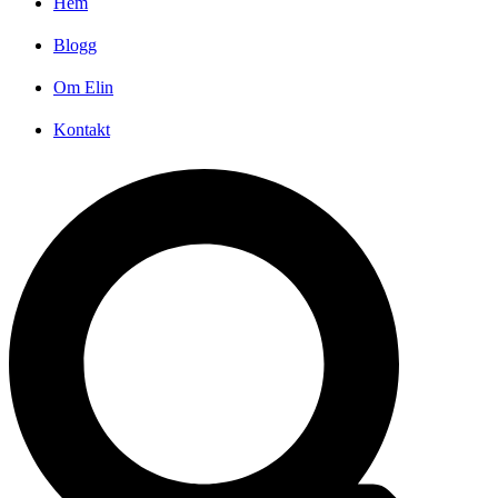
Hem
Blogg
Om Elin
Kontakt