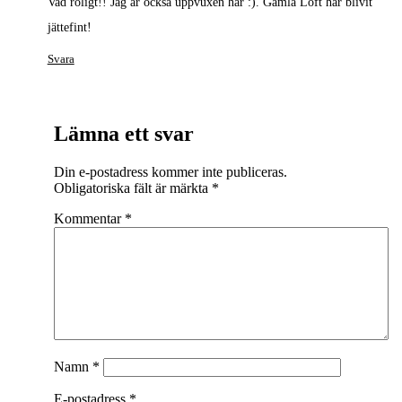
Vad roligt!! Jag är också uppvuxen här :). Gamla Loft har blivit
jättefint!
Svara
Lämna ett svar
Din e-postadress kommer inte publiceras.
Obligatoriska fält är märkta
*
Kommentar
*
Namn
*
E-postadress
*