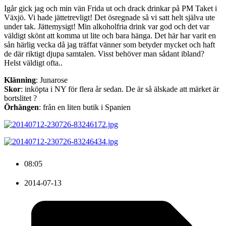
Igår gick jag och min vän Frida ut och drack drinkar på PM Taket i
Växjö. Vi hade jättetrevligt! Det ösregnade så vi satt helt själva ute
under tak. Jättemysigt! Min alkoholfria drink var god och det var
väldigt skönt att komma ut lite och bara hänga. Det här har varit en
sån härlig vecka då jag träffat vänner som betyder mycket och haft
de där riktigt djupa samtalen. Visst behöver man sådant ibland?
Helst väldigt ofta..
Klänning
: Junarose
Skor
: inköpta i NY för flera år sedan. De är så älskade att märket är
bortslitet ?
Örhängen
: från en liten butik i Spanien
08:05
2014-07-13