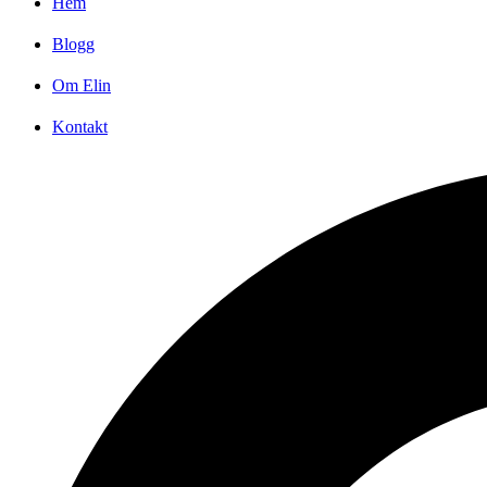
Hem
Blogg
Om Elin
Kontakt