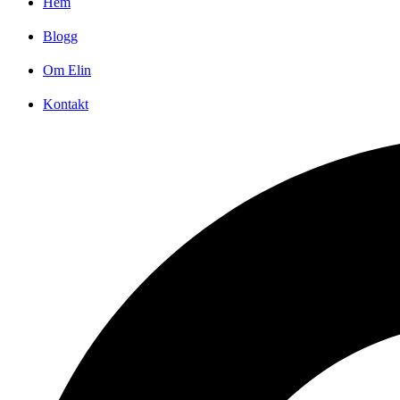
Hem
Blogg
Om Elin
Kontakt