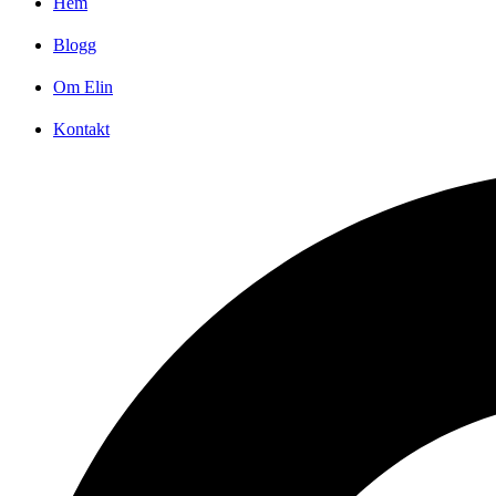
Hem
Blogg
Om Elin
Kontakt