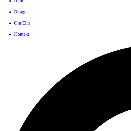
Hem
Blogg
Om Elin
Kontakt