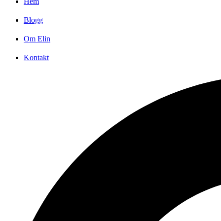
Hem
Blogg
Om Elin
Kontakt