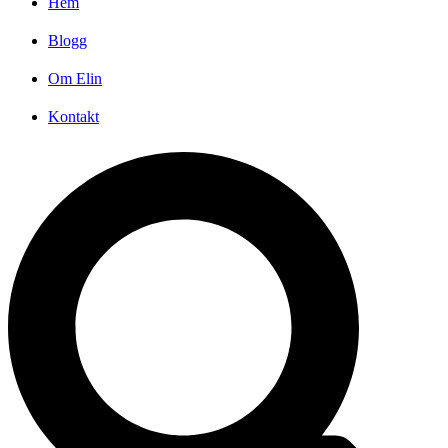
Hem
Blogg
Om Elin
Kontakt