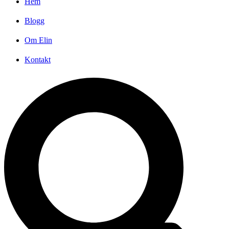
Hem
Blogg
Om Elin
Kontakt