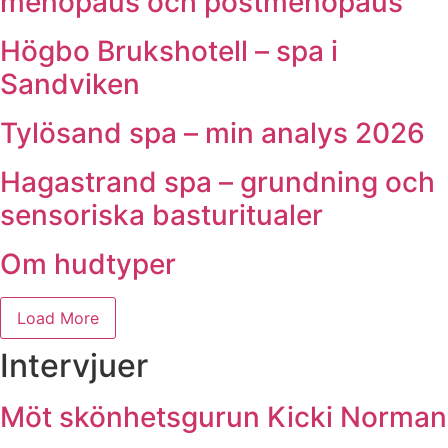
menopaus och postmenopaus
Högbo Brukshotell – spa i
Sandviken
Tylösand spa – min analys 2026
Hagastrand spa – grundning och
sensoriska basturitualer
Om hudtyper
Load More
Intervjuer
Möt skönhetsgurun Kicki Norman