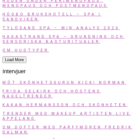
HUDEN UNDER PERIMENOPAUS,
MENOPAUS OCH POSTMENOPAUS
HÖGBO BRUKSHOTELL – SPA I
SANDVIKEN
TYLÖSAND SPA – MIN ANALYS 2026
HAGASTRAND SPA – GRUNDNING OCH
SENSORISKA BASTURITUALER
OM HUDTYPER
Load More
Intervjuer
MÖT SKÖNHETSGURUN KICKI NORMAN
FRIDA SELKIRK OCH HÖSTENS
NAGELTRENDER
KAKAN HERMANSSON OCH SKÖNHETEN
TRENDER MED MAKEUP ARTISTEN LIVE
APPELAND
OM DOFTER MED PARFYMÖREN FREDRIK
DALMAN