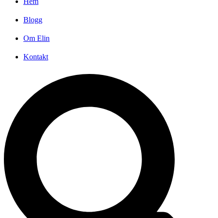
Hem
Blogg
Om Elin
Kontakt