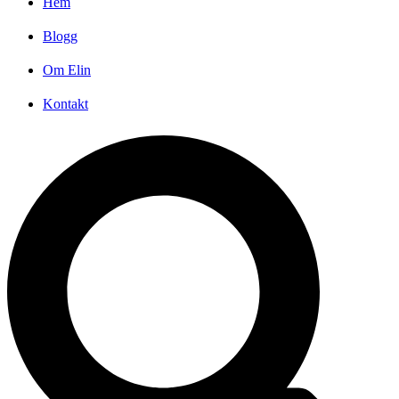
Hem
Blogg
Om Elin
Kontakt