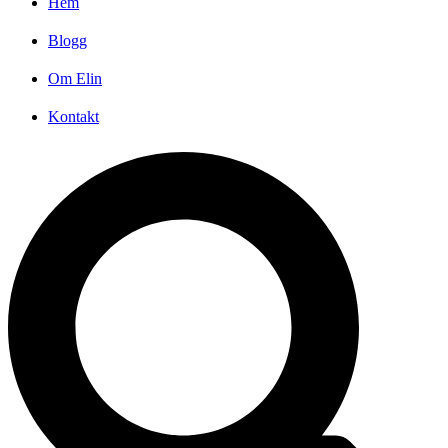
Hem
Blogg
Om Elin
Kontakt