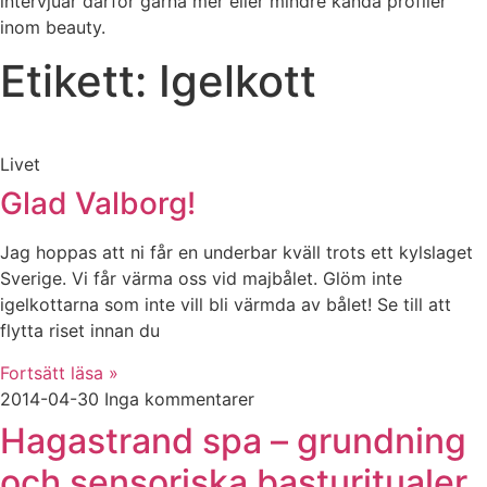
intervjuar därför gärna mer eller mindre kända profiler
inom beauty.
Etikett: Igelkott
Livet
Glad Valborg!
Jag hoppas att ni får en underbar kväll trots ett kylslaget
Sverige. Vi får värma oss vid majbålet. Glöm inte
igelkottarna som inte vill bli värmda av bålet! Se till att
flytta riset innan du
Fortsätt läsa »
2014-04-30
Inga kommentarer
Hagastrand spa – grundning
och sensoriska basturitualer