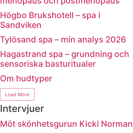
menopaus och postmenopaus
Högbo Brukshotell – spa i
Sandviken
Tylösand spa – min analys 2026
Hagastrand spa – grundning och
sensoriska basturitualer
Om hudtyper
Load More
Intervjuer
Möt skönhetsgurun Kicki Norman