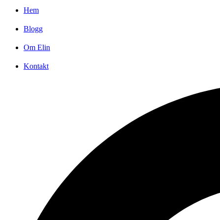
Hem
Blogg
Om Elin
Kontakt