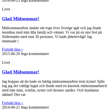
2016-06-25
Inga kommentarer
Livet
Glad Midsommar!
Midsommarafton sänkte sitt regn över Sverige igår och jag firade
inomhus med min lilla familj och vänner. Vi var på en stor fest på
Södermalm med runt 30 personer. Vi hade jättetrevligt! Jag
mumsade i
Fortsätt läsa »
2015-06-20
Inga kommentarer
Livet
Glad Midsommar!
Jag hoppas att du hade en härlig midsommarafton trots kylan! Själv
tog jag det väldigt lugnt och firade med en klassisk midsommarlunch
med min man, svärfar, syster och hennes sambo. Och hundarna
såklart! Det var
Fortsätt läsa »
2014-06-21
Inga kommentarer