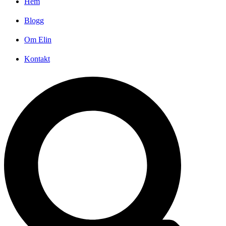
Hem
Blogg
Om Elin
Kontakt