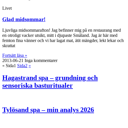
Livet
Glad midsommar!
Ljuvliga midsommarafton! Jag befinner mig på en restaurang med
en otroligt vacker utsikt, mitt i djupaste Småland. Jag är här med
femton fina vänner och vi har lagat mat, ätit mängder, lekt lekar och
skrattat
Fortsätt läsa »
2013-06-21
Inga kommentarer
«
Sida
1
Sida
2
»
Hagastrand spa – grundning och
sensoriska basturitualer
Tylösand spa – min analys 2026