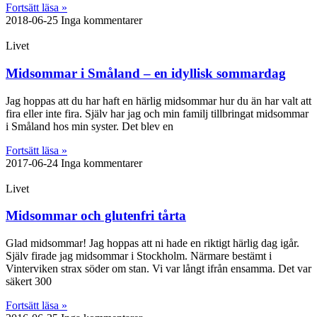
Fortsätt läsa »
2018-06-25
Inga kommentarer
Livet
Midsommar i Småland – en idyllisk sommardag
Jag hoppas att du har haft en härlig midsommar hur du än har valt att
fira eller inte fira. Själv har jag och min familj tillbringat midsommar
i Småland hos min syster. Det blev en
Fortsätt läsa »
2017-06-24
Inga kommentarer
Livet
Midsommar och glutenfri tårta
Glad midsommar! Jag hoppas att ni hade en riktigt härlig dag igår.
Själv firade jag midsommar i Stockholm. Närmare bestämt i
Vinterviken strax söder om stan. Vi var långt ifrån ensamma. Det var
säkert 300
Fortsätt läsa »