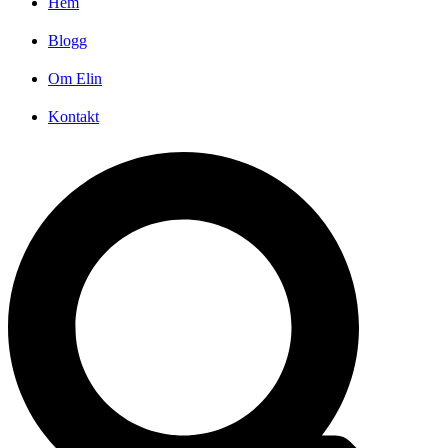
Hem
Blogg
Om Elin
Kontakt