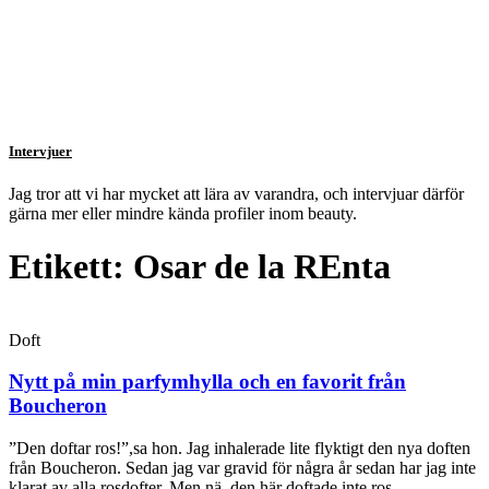
Intervjuer
Jag tror att vi har mycket att lära av varandra, och intervjuar därför
gärna mer eller mindre kända profiler inom beauty.
Etikett: Osar de la REnta
Doft
Nytt på min parfymhylla och en favorit från
Boucheron
”Den doftar ros!”,sa hon. Jag inhalerade lite flyktigt den nya doften
från Boucheron. Sedan jag var gravid för några år sedan har jag inte
klarat av alla rosdofter. Men nä, den här doftade inte ros.