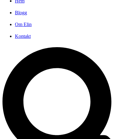
Hem
Blogg
Om Elin
Kontakt