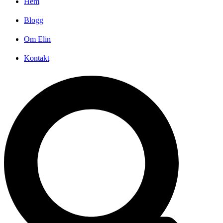
Hem
Blogg
Om Elin
Kontakt