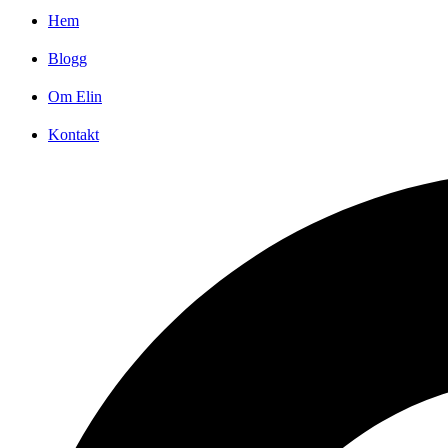
Hem
Blogg
Om Elin
Kontakt