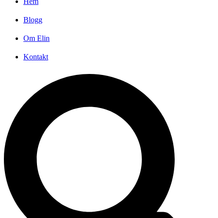
Hem
Blogg
Om Elin
Kontakt