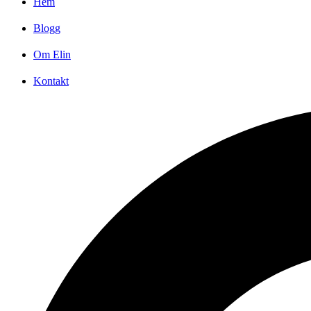
Hem
Blogg
Om Elin
Kontakt