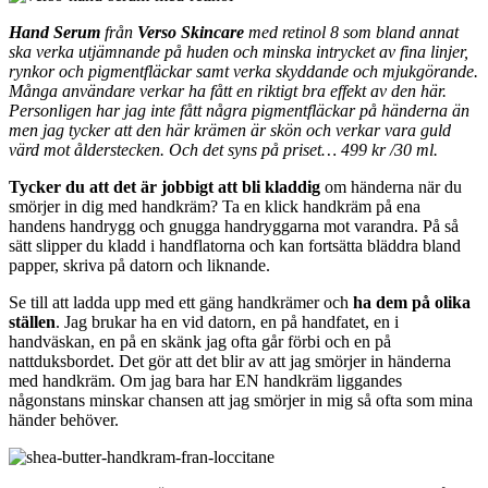
Hand Serum
från
Verso Skincare
med retinol 8 som bland annat
ska verka utjämnande på huden och minska intrycket av fina linjer,
rynkor och pigmentfläckar samt verka skyddande och mjukgörande.
Många användare verkar ha fått en riktigt bra effekt av den här.
Personligen har jag inte fått några pigmentfläckar på händerna än
men jag tycker att den här krämen är skön och verkar vara guld
värd mot ålderstecken. Och det syns på priset… 499 kr /30 ml.
Tycker du att det är jobbigt att bli kladdig
om händerna när du
smörjer in dig med handkräm? Ta en klick handkräm på ena
handens handrygg och gnugga handryggarna mot varandra. På så
sätt slipper du kladd i handflatorna och kan fortsätta bläddra bland
papper, skriva på datorn och liknande.
Se till att ladda upp med ett gäng handkrämer och
ha dem på olika
ställen
. Jag brukar ha en vid datorn, en på handfatet, en i
handväskan, en på en skänk jag ofta går förbi och en på
nattduksbordet. Det gör att det blir av att jag smörjer in händerna
med handkräm. Om jag bara har EN handkräm liggandes
någonstans minskar chansen att jag smörjer in mig så ofta som mina
händer behöver.