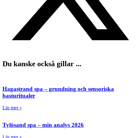
Du kanske också gillar ...
Hagastrand spa – grundning och sensoriska
basturitualer
Läs mer »
Tylösand spa – min analys 2026
Läs mer »