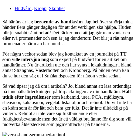
Hudvård
,
Kropp
,
Skönhet
Så här års är jag
beroende av handkräm
. Jag behöver smörja mina
händer flera gånger dagligen för att det verkligen ska hjälpa. Huden
blir ju snabbt så uttorkad! Det räcker med att jag går utan vantar en
eller två promenader och sen är jag dundertorr. Det blir ju rätt många
promenader när man har hund…
För några veckor sedan blev jag kontaktat av en journalist på
TT
som ville intervjua mig
som expert på hudvård för en artikel om
handkrämer. Nu är artikeln ute och har synts i lokaltidningar i bland
annat Strängnäs, Västerbotten och Kronoberg. På bilden ovan kan
du se hur den såg ut i Smålandsposten för någon vecka sedan.
Så vad tipsar jag då om i artikeln? Jo, bland annat att läsa ordentligt
på innehållsförteckningen på förpackningen av din handkräm.
Håll
utkik efter ingredienser
som karbamid, urea, PCA, mjölksyra,
sheasmör, kakaosmör, vegetabiliska oljor och retinol. Du vill inte ha
en kräm som är för lätt och bara ger fukt. Det är inte tillräckligt på
vintern. Retinol är inte vare sig fuktbindande eller
fuktighetsbevarande men det är ett väldigt bra ämne för dig som vill
motverka ålderstecken som pigmentfläckar på händerna.