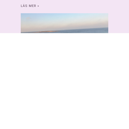
LÄS MER »
Tylösand spa – min analys 2026
LÄS MER »