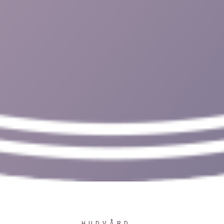
HUDVÅRD