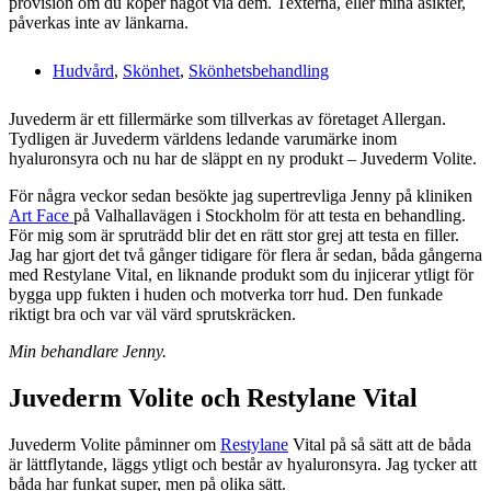
provision om du köper något via dem. Texterna, eller mina åsikter,
påverkas inte av länkarna.
Hudvård
,
Skönhet
,
Skönhetsbehandling
Juvederm är ett fillermärke som tillverkas av företaget Allergan.
Tydligen är Juvederm världens ledande varumärke inom
hyaluronsyra och nu har de släppt en ny produkt – Juvederm Volite.
För några veckor sedan besökte jag supertrevliga Jenny på kliniken
Art Face
på Valhallavägen i Stockholm för att testa en behandling.
För mig som är spruträdd blir det en rätt stor grej att testa en filler.
Jag har gjort det två gånger tidigare för flera år sedan, båda gångerna
med Restylane Vital, en liknande produkt som du injicerar ytligt för
bygga upp fukten i huden och motverka torr hud. Den funkade
riktigt bra och var väl värd sprutskräcken.
Min behandlare Jenny.
Juvederm Volite och Restylane Vital
Juvederm Volite påminner om
Restylane
Vital på så sätt att de båda
är lättflytande, läggs ytligt och består av hyaluronsyra. Jag tycker att
båda har funkat super, men på olika sätt.