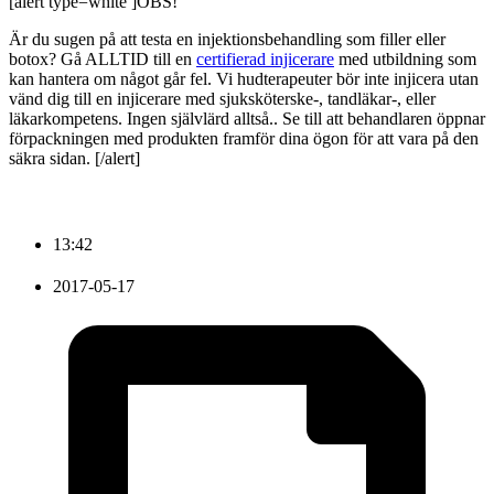
[alert type=white ]OBS!
Är du sugen på att testa en injektionsbehandling som filler eller
botox? Gå ALLTID till en
certifierad injicerare
med utbildning som
kan hantera om något går fel. Vi hudterapeuter bör inte injicera utan
vänd dig till en injicerare med sjuksköterske-, tandläkar-, eller
läkarkompetens. Ingen självlärd alltså.. Se till att behandlaren öppnar
förpackningen med produkten framför dina ögon för att vara på den
säkra sidan. [/alert]
13:42
2017-05-17