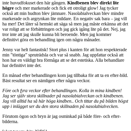
inte huvudfokuset den här gången.
Kindbenen blev direkt lite
högre
och mer markerade och fick ett otroligt glow! Jag tycker
också att min hudton blev jämnare. Nasolabialveckan blev mindre
markerade och argrynkan lite mildare. En negativ sak bara – jag vill
ha mer! Det låter så hemskt att säga så men jag måste erkänna att det
var roligt att se förbättringen och jag gick igång lite på det. Nej, jag
tror inte att jag skulle kunna bli beroende. Men jag kommer
definitivt göra en behandling igen om några månader.
Jenny var helt fantastisk! Stort plus i kanten för att hon respekterade
min ”töntiga” spruträdsla och var så snabb. Jag uppfattar också att
hon har en väldigt bra förmåga att se det estetiska. Alla behandlare
har definitivt inte det.
En månad efter behandlingen kom jag tillbaka för att ta en efter-bild.
Bäst resultat ser en nämligen efter några veckor.
Före och fyra veckor efter behandlingen. Kolla in mina kindben!
Jag ser själv stora skillnader på nasolabialveckan och kindbenen.
Jag vill alltid ha så här höga kindben.. Och tittar du på bilden högst
upp i inlägget ser du den stora skillnaden på nasolabialvecken.
Förutom ögon och bryn är jag osminkad på både före- och efter-
bilderna.