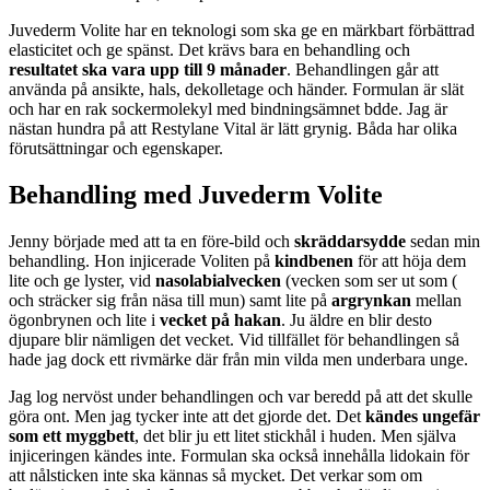
Juvederm Volite har en teknologi som ska ge en märkbart förbättrad
elasticitet och ge spänst. Det krävs bara en behandling och
resultatet ska vara upp till 9 månader
. Behandlingen går att
använda på ansikte, hals, dekolletage och händer. Formulan är slät
och har en rak sockermolekyl med bindningsämnet bdde. Jag är
nästan hundra på att Restylane Vital är lätt grynig. Båda har olika
förutsättningar och egenskaper.
Behandling med Juvederm Volite
Jenny började med att ta en före-bild och
skräddarsydde
sedan min
behandling. Hon injicerade Voliten på
kindbenen
för att höja dem
lite och ge lyster, vid
nasolabialvecken
(vecken som ser ut som (
och sträcker sig från näsa till mun) samt lite på
argrynkan
mellan
ögonbrynen och lite i
vecket på hakan
. Ju äldre en blir desto
djupare blir nämligen det vecket. Vid tillfället för behandlingen så
hade jag dock ett rivmärke där från min vilda men underbara unge.
Jag log nervöst under behandlingen och var beredd på att det skulle
göra ont. Men jag tycker inte att det gjorde det. Det
kändes ungefär
som ett myggbett
, det blir ju ett litet stickhål i huden. Men själva
injiceringen kändes inte. Formulan ska också innehålla lidokain för
att nålsticken inte ska kännas så mycket. Det verkar som om