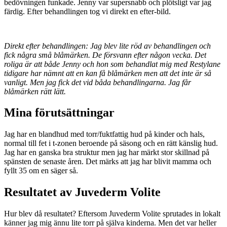
bedövningen funkade. Jenny var supersnabb och plötsligt var jag
färdig. Efter behandlingen tog vi direkt en efter-bild.
Direkt efter behandlingen: Jag blev lite röd av behandlingen och
fick några små blåmärken. De försvann efter någon vecka. Det
roliga är att både Jenny och hon som behandlat mig med Restylane
tidigare har nämnt att en kan få blåmärken men att det inte är så
vanligt. Men jag fick det vid båda behandlingarna. Jag får
blåmärken rätt lätt.
Mina förutsättningar
Jag har en blandhud med torr/fuktfattig hud på kinder och hals,
normal till fet i t-zonen beroende på säsong och en rätt känslig hud.
Jag har en ganska bra struktur men jag har märkt stor skillnad på
spänsten de senaste åren. Det märks att jag har blivit mamma och
fyllt 35 om en säger så.
Resultatet av Juvederm Volite
Hur blev då resultatet? Eftersom Juvederm Volite sprutades in lokalt
känner jag mig ännu lite torr på själva kinderna. Men det var heller