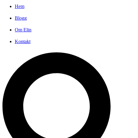
Hem
Blogg
Om Elin
Kontakt