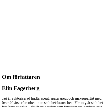
Om författaren
Elin Fagerberg
Jag är auktoriserad hudterapeut, spaterapeut och makeupartist med
över 20 års erfarenhet inom skönhetsbranschen. För mig är skönhet
inte bara ett yrke – det är en passion som fortsätter att inspirera mig