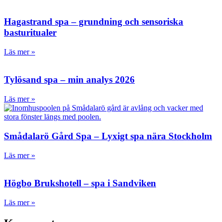
Hagastrand spa – grundning och sensoriska
basturitualer
Läs mer »
Tylösand spa – min analys 2026
Läs mer »
Smådalarö Gård Spa – Lyxigt spa nära Stockholm
Läs mer »
Högbo Brukshotell – spa i Sandviken
Läs mer »