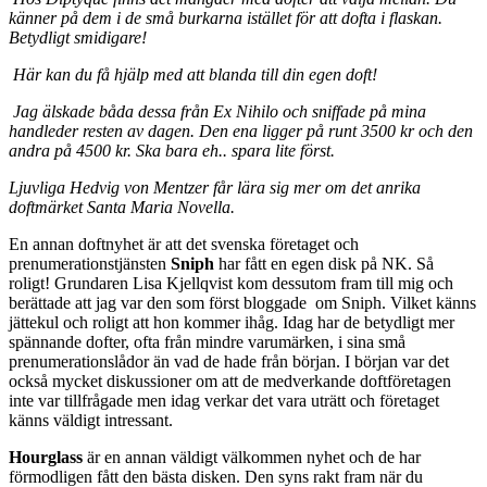
känner på dem i de små burkarna istället för att dofta i flaskan.
Betydligt smidigare!
Här kan du få hjälp med att blanda till din egen doft!
Jag älskade båda dessa från Ex Nihilo och sniffade på mina
handleder resten av dagen. Den ena ligger på runt 3500 kr och den
andra på 4500 kr. Ska bara eh.. spara lite först.
Ljuvliga Hedvig von Mentzer får lära sig mer om det anrika
doftmärket Santa Maria Novella.
En annan doftnyhet är att det svenska företaget och
prenumerationstjänsten
Sniph
har fått en egen disk på NK. Så
roligt! Grundaren Lisa Kjellqvist kom dessutom fram till mig och
berättade att jag var den som först bloggade om Sniph. Vilket känns
jättekul och roligt att hon kommer ihåg. Idag har de betydligt mer
spännande dofter, ofta från mindre varumärken, i sina små
prenumerationslådor än vad de hade från början. I början var det
också mycket diskussioner om att de medverkande doftföretagen
inte var tillfrågade men idag verkar det vara uträtt och företaget
känns väldigt intressant.
Hourglass
är en annan väldigt välkommen nyhet och de har
förmodligen fått den bästa disken. Den syns rakt fram när du