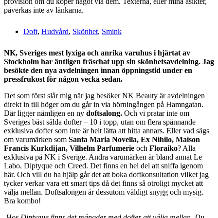
provision om du köper något via dem. Texterna, eller mina åsikter,
påverkas inte av länkarna.
Doft
,
Hudvård
,
Skönhet
,
Smink
NK, Sveriges mest lyxiga och anrika varuhus i hjärtat av
Stockholm har äntligen fräschat upp sin skönhetsavdelning. Jag
besökte den nya avdelningen innan öppningstid under en
pressfrukost för någon vecka sedan.
Det som först slår mig när jag besöker NK Beauty är avdelningen
direkt in till höger om du går in via hörningången på Hamngatan.
Där ligger nämligen en ny
doftsalong.
Och vi pratar inte om
Sveriges bäst sålda dofter – 10 i topp, utan om flera spännande
exklusiva dofter som inte är helt lätta att hitta annars. Eller vad sägs
om varumärken som
Santa Maria Novella, Ex Nihilo, Maison
Francis Kurkdijan, Vilhelm Parfumerie
och
Floraiko
? Alla
exklusiva på NK i Sverige. Andra varumärken är bland annat Le
Labo, Diptyque och Creed. Det finns en hel del att sniffa igenom
här. Och vill du ha hjälp går det att boka doftkonsultation vilket jag
tycker verkar vara ett smart tips då det finns så otroligt mycket att
välja mellan. Doftsalongen är dessutom väldigt snygg och mysig.
Bra kombo!
Hos Diptyque finns det mängder med dofter att välja mellan. Du