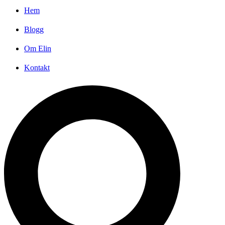
Hem
Blogg
Om Elin
Kontakt