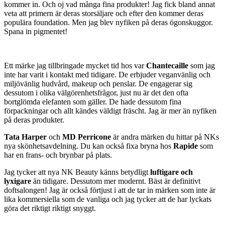
kommer in. Och oj vad många fina produkter! Jag fick bland annat
veta att primern är deras storsäljare och efter den kommer deras
populära foundation. Men jag blev nyfiken på deras ögonskuggor.
Spana in pigmentet!
Ett märke jag tillbringade mycket tid hos var
Chantecaille
som jag
inte har varit i kontakt med tidigare. De erbjuder veganvänlig och
miljövänlig hudvård, makeup och penslar. De engagerar sig
dessutom i olika välgörenhetsfrågor, just nu är det den ofta
bortglömda elefanten som gäller. De hade dessutom fina
förpackningar och allt kändes väldigt fräscht. Jag är mer än nyfiken
på deras produkter.
Tata Harper
och
MD Perricone
är andra märken du hittar på NKs
nya skönhetsavdelning. Du kan också fixa bryna hos
Rapide
som
har en frans- och brynbar på plats.
Jag tycker att nya NK Beauty känns betydligt
luftigare och
lyxigare
än tidigare. Dessutom mer modernt. Bäst är definitivt
doftsalongen! Jag är också förtjust i att de tar in märken som inte är
lika kommersiella som de vanliga och jag tycker att de har lyckats
göra det riktigt riktigt snyggt.