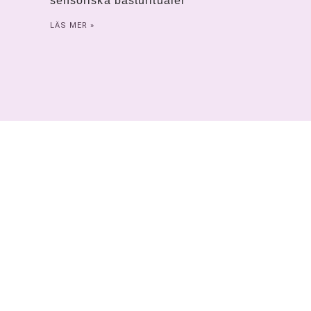
sensoriska basturitualer
LÄS MER »
Tylösand spa – min analys 2026
LÄS MER »