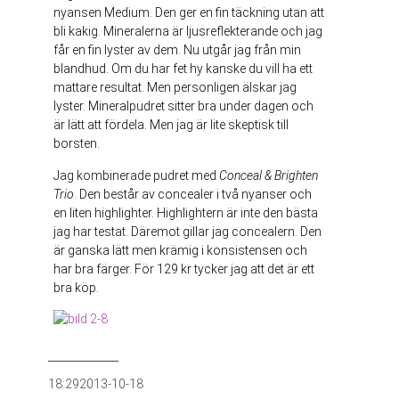
nyansen Medium. Den ger en fin täckning utan att
bli kakig. Mineralerna är ljusreflekterande och jag
får en fin lyster av dem. Nu utgår jag från min
blandhud. Om du har fet hy kanske du vill ha ett
mattare resultat. Men personligen älskar jag
lyster. Mineralpudret sitter bra under dagen och
är lätt att fördela. Men jag är lite skeptisk till
borsten.
Jag kombinerade pudret med
Conceal & Brighten
Trio
. Den består av concealer i två nyanser och
en liten highlighter. Highlightern är inte den bästa
jag har testat. Däremot gillar jag concealern. Den
är ganska lätt men krämig i konsistensen och
har bra färger. För 129 kr tycker jag att det är ett
bra köp.
18:29
2013-10-18