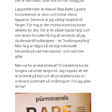
Den är lättmålad, sitter bra och blir snygg på!
Läppstiftet heter
Au Naturel Shea Butter Lipstick
.
Konsistensen är skön och torkar inte ut
läpparna. Däremot är jag väldigt skeptisk till
färgen. För mig är den mörka brunrosa tonen
alldeles för dov. Det är en sådan typisk färg som
min lärare försökte få mig att använda då jag
studerade till hudterapeut – en ”hudterapeutfärg”.
Men färg är något så otroligt individuellt
beroende på vad man passar i och vad man
gillar.
Men varför är kitet limiterat? Produkterna borde
fungera väl under längre tid. Jag hoppas att det
är limiterat på test och att produkterna tas in i
ordinarie sortiment så småningom. För jag gillar
de här!