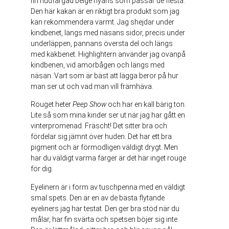
fin hudfärgad beige nyans som passar de flesta.
Den här kakan är en riktigt bra produkt som jag
kan rekommendera varmt. Jag shejdar under
kindbenet, längs med näsans sidor, precis under
underläppen, pannans översta del och längs
med käkbenet. Highlightern använder jag ovanpå
kindbenen, vid amorbågen och längs med
näsan. Vart som är bäst att lägga beror på hur
man ser ut och vad man vill främhäva.
Rouget heter
Peep Show
och har en kall bärig ton.
Lite så som mina kinder ser ut när jag har gått en
vinterpromenad. Fräscht! Det sitter bra och
fördelar sig jämnt över huden. Det har ett bra
pigment och är förmodligen väldigt drygt. Men
har du väldigt varma färger är det här inget rouge
för dig.
Eyelinern är i form av tuschpenna med en väldigt
smal spets. Den är en av de bästa flytande
eyeliners jag har testat. Den ger bra stöd när du
målar, har fin svärta och spetsen böjer sig inte.