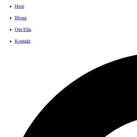
Hem
Blogg
Om Elin
Kontakt