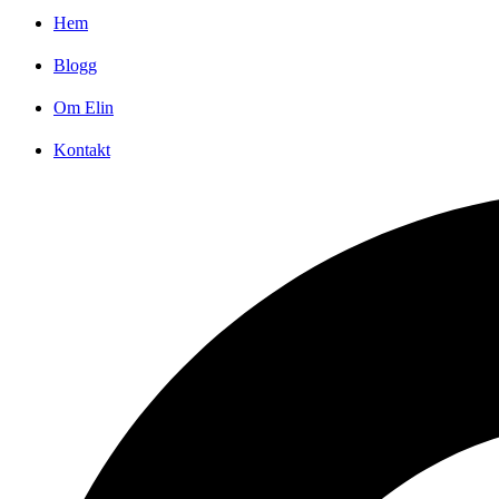
Hem
Blogg
Om Elin
Kontakt