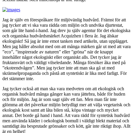
Jag är själv en förespråkare för miljövänlig hudvård. Främst för att
jag tycker att vi ska vara rädda om miljön och undvika djurtestat,
som går lite hand-i-hand. Jag drev ju själv agentur för det ekologiska
och organiska hudvårdsmärket Acquizhen i flera år. Jag älskar
ekologiskt! Så jag är inte emot tanken med artikeln, utan upplägget.
Men jag håller absolut med om att många märken går ut med att vara
”eco”, ”inspirerade av naturen” eller ”gröna” när de knappt
innehåller något ekologiskt eller organiskt alls. Det tycker jag är
fruktansvärt och väldigt vilseledande. Många försöker åka med på
”ekotrendvågen”. Men jag tycker inte att man ska gå ut med
skrämselpropaganda och påstå att syntetiskt är lika med farligt. För
det stämmer inte.
Jag tycker också att man ska vara medveten om att ekologisk och
organisk hudvård många gånger kan vara jättebra, både för huden
och för miljön. Jag är som sagt själv ett fan. Men man får inte
glömma att det påverkar miljön betydligt mer att välja vegetarisk och
ekologisk kost samt att låta bilen stå, köpa vintage och mycket
annat. Det borde gå hand i hand. Att vara rädd för syntetisk hudvård
men använda kläder i oekologisk bomull i väldigt blekt material och
samtidigt äta besprutade grönsaker och kött, går inte riktigt ihop. Allt
är en helhet!