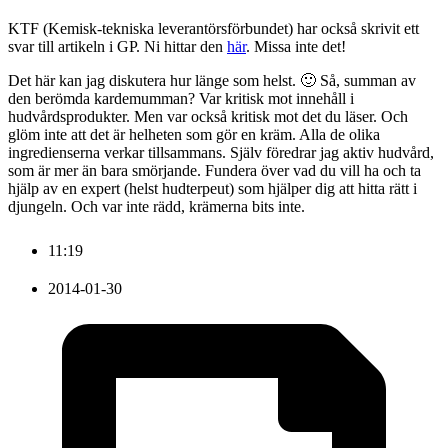
KTF (Kemisk-tekniska leverantörsförbundet) har också skrivit ett
svar till artikeln i GP. Ni hittar den
här
. Missa inte det!
Det här kan jag diskutera hur länge som helst. 🙂 Så, summan av
den berömda kardemumman? Var kritisk mot innehåll i
hudvårdsprodukter. Men var också kritisk mot det du läser. Och
glöm inte att det är helheten som gör en kräm. Alla de olika
ingredienserna verkar tillsammans. Själv föredrar jag aktiv hudvård,
som är mer än bara smörjande. Fundera över vad du vill ha och ta
hjälp av en expert (helst hudterpeut) som hjälper dig att hitta rätt i
djungeln. Och var inte rädd, krämerna bits inte.
11:19
2014-01-30