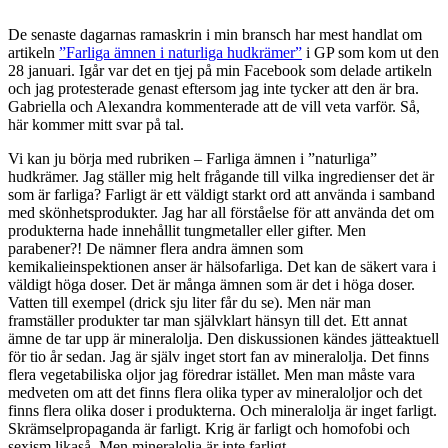
De senaste dagarnas ramaskrin i min bransch har mest handlat om
artikeln
”Farliga ämnen i naturliga hudkrämer”
i GP som kom ut den
28 januari. Igår var det en tjej på min Facebook som delade artikeln
och jag protesterade genast eftersom jag inte tycker att den är bra.
Gabriella och Alexandra kommenterade att de vill veta varför. Så,
här kommer mitt svar på tal.
Vi kan ju börja med rubriken – Farliga ämnen i ”naturliga”
hudkrämer. Jag ställer mig helt frågande till vilka ingredienser det är
som är farliga? Farligt är ett väldigt starkt ord att använda i samband
med skönhetsprodukter. Jag har all förståelse för att använda det om
produkterna hade innehållit tungmetaller eller gifter. Men
parabener?! De nämner flera andra ämnen som
kemikalieinspektionen anser är hälsofarliga. Det kan de säkert vara i
väldigt höga doser. Det är många ämnen som är det i höga doser.
Vatten till exempel (drick sju liter får du se). Men när man
framställer produkter tar man självklart hänsyn till det. Ett annat
ämne de tar upp är mineralolja. Den diskussionen kändes jätteaktuell
för tio år sedan. Jag är själv inget stort fan av mineralolja. Det finns
flera vegetabiliska oljor jag föredrar istället. Men man måste vara
medveten om att det finns flera olika typer av mineraloljor och det
finns flera olika doser i produkterna. Och mineralolja är inget farligt.
Skrämselpropaganda är farligt. Krig är farligt och homofobi och
sexism likaså. Men mineralolja är inte farligt.