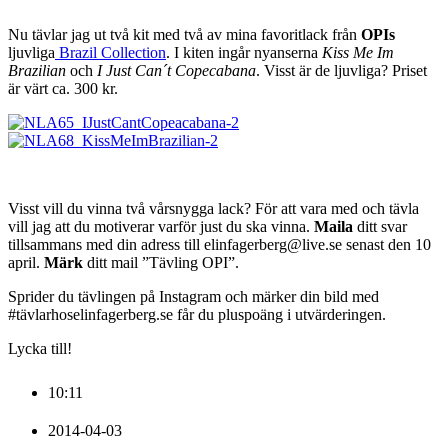
Nu tävlar jag ut två kit med två av mina favoritlack från
OPIs
ljuvliga
Brazil Collection
. I kiten ingår nyanserna
Kiss Me Im
Brazilian
och
I Just Can´t Copecabana
. Visst är de ljuvliga? Priset
är värt ca. 300 kr.
Visst vill du vinna två vårsnygga lack? För att vara med och tävla
vill jag att du motiverar varför just du ska vinna.
Maila
ditt svar
tillsammans med din adress till elinfagerberg@live.se senast den 10
april.
Märk
ditt mail ”Tävling OPI”.
Sprider du tävlingen på Instagram och märker din bild med
#tävlarhoselinfagerberg.se får du pluspoäng i utvärderingen.
Lycka till!
10:11
2014-04-03