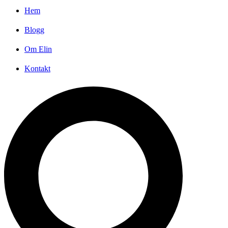
Hem
Blogg
Om Elin
Kontakt