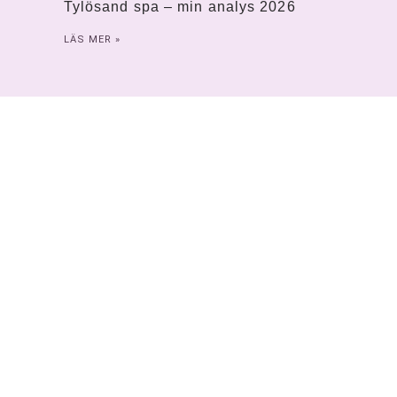
Tylösand spa – min analys 2026
LÄS MER »
Smådalarö Gård Spa – Lyxigt spa
nära Stockholm
LÄS MER »