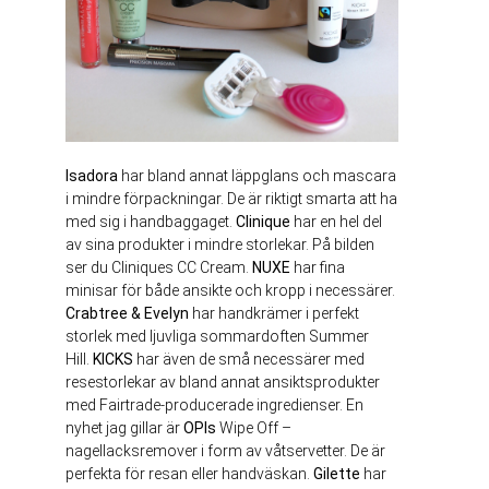
Isadora
har bland annat läppglans och mascara
i mindre förpackningar. De är riktigt smarta att ha
med sig i handbaggaget.
Clinique
har en hel del
av sina produkter i mindre storlekar. På bilden
ser du Cliniques CC Cream.
NUXE
har fina
minisar för både ansikte och kropp i necessärer.
Crabtree & Evelyn
har handkrämer i perfekt
storlek med ljuvliga sommardoften Summer
Hill.
KICKS
har även de små necessärer med
resestorlekar av bland annat ansiktsprodukter
med Fairtrade-producerade ingredienser. En
nyhet jag gillar är
OPIs
Wipe Off –
nagellacksremover i form av våtservetter. De är
perfekta för resan eller handväskan.
Gilette
har