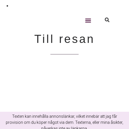
10:21
2015-07-21
Till resan
Texten kan innehålla annonslänkar, vilket innebär att jag får
provision om du köper något via dem. Texterna, eller mina åsikter,
påverkas inte av länkarna.