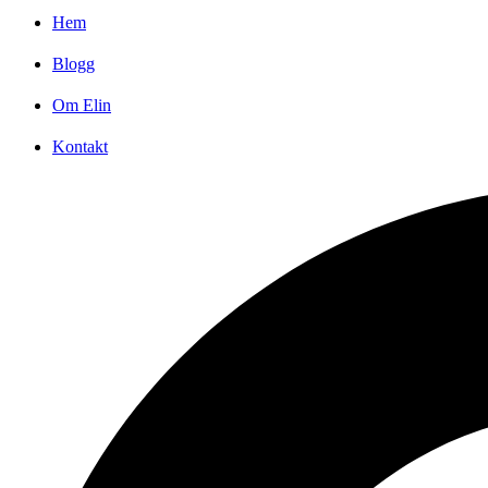
Hem
Blogg
Om Elin
Kontakt