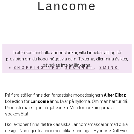
Lancome
Texten kan innehålla annonslänkar, vilket innebär att jag får
provision om du köper något via dem. Texterna, eller mina åsikter,
påverkas inte av länkarna.
SHOPPINGTIPS
,
SKÖNHET
,
SMINK
På flera ställen finns den fantastiske modedesignern
Alber
Elbaz
kollektion för
Lancome
ännu kvar på hyllorna. Om man har tur då.
Produkterna i sig är inte jätteunika. Men förpackningarna är
sockersöta!
I kollektionen finns det tre klassiska Lancomemascaror med olika
design. Nämligen kvinnor med olika klänningar. Hypnose Doll Eyes