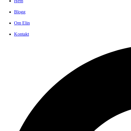
Hem
Blogg
Om Elin
Kontakt