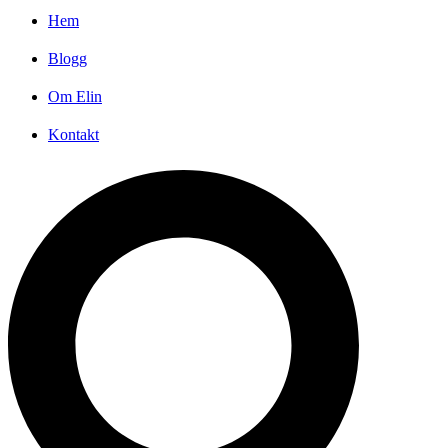
Hem
Blogg
Om Elin
Kontakt