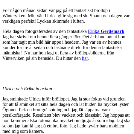
För någon månad sedan var jag på ett fantastiskt bröllop i
Winterviken. Min vän Ulrica gifte sig med sin Shaun och dagen var
verkligen perfekt! Lyckan skimrade i luften.
Hela dagen fotograferades av den fantastiska
Erika Gerdemark
.
Jag har skrivit om henne flera gånger förr. Det är bland annat hon
som har tagit min bild här uppe i headern. Jag var en av hennes
kunder för tre år sedan och fastnade direkt för denna fantastiska
människa! Nu har hon lagt ut flera av bröllopsbilderna från
Vinterviken på sin hemsida. Du hittar den
här
.
Ulrica och Erika in action
Jag sminkade Ulrica inför bröllopet. Jag la stor fokus vid grunden
för att få sminket att sitta hela dagen och lät huden ha mycket lyster.
Ögonen fick en brungrå sotning och jag lät läpparna vara
persikofärgade. Resultatet blev vackert och klassiskt. Jag hoppas att
hon kommer älska fotona lika mycket om tjugo år som idag. Jag ska
se om jag kan få tag på ett bra foto. Jag hade tyvärr bara mobilen
med mig som kamera.