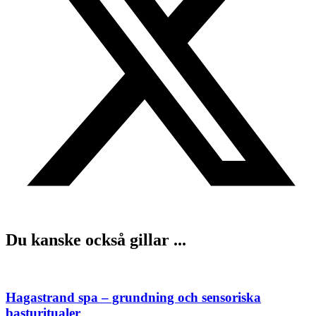
Du kanske också gillar ...
Hagastrand spa – grundning och sensoriska
basturitualer