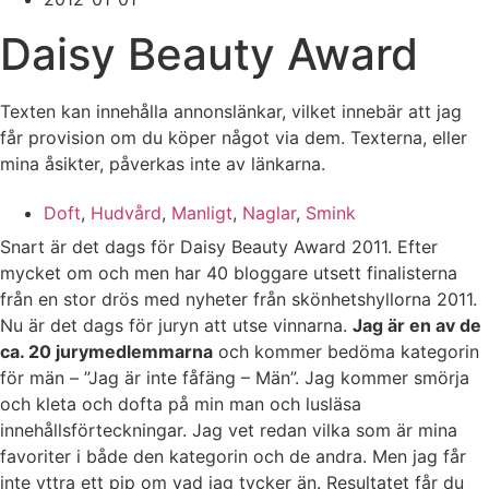
Daisy Beauty Award
Texten kan innehålla annonslänkar, vilket innebär att jag
får provision om du köper något via dem. Texterna, eller
mina åsikter, påverkas inte av länkarna.
Doft
,
Hudvård
,
Manligt
,
Naglar
,
Smink
Snart är det dags för Daisy Beauty Award 2011. Efter
mycket om och men har 40 bloggare utsett finalisterna
från en stor drös med nyheter från
skönhetshyllorna 2011.
Nu är det dags för juryn att utse vinnarna.
Jag är en av de
ca. 20 jurymedlemmarna
och kommer bedöma kategorin
för män – ”Jag är inte fåfäng – Män”. Jag kommer smörja
och kleta och dofta på min man och lusläsa
innehållsförteckningar. Jag vet redan vilka som är mina
favoriter i både den kategorin och de andra. Men jag får
inte yttra ett pip om vad jag tycker än. Resultatet får du