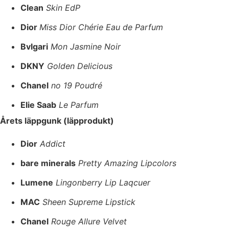
Clean
Skin EdP
Dior
Miss Dior Chérie Eau de Parfum
Bvlgari
Mon Jasmine Noir
DKNY
Golden Delicious
Chanel
no 19 Poudré
Elie Saab
Le Parfum
Årets läppgunk (läpprodukt)
Dior
Addict
bare minerals
Pretty Amazing Lipcolors
Lumene
Lingonberry Lip Laqcuer
MAC
Sheen Supreme Lipstick
Chanel
Rouge Allure Velvet