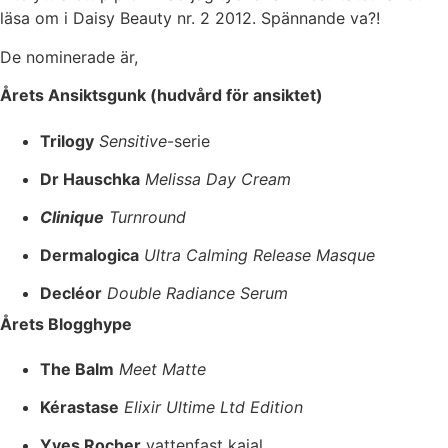
läsa om i Daisy Beauty nr. 2 2012. Spännande va?!
De nominerade är,
Årets Ansiktsgunk (hudvård för ansiktet)
Trilogy
Sensitive
-serie
Dr Hauschka
Melissa Day Cream
Clinique
Turnround
Dermalogica
Ultra Calming Release Masque
Decléor
Double Radiance Serum
Årets Blogghype
The Balm
Meet Matte
Kérastase
Elixir Ultime Ltd Edition
Yves Rocher
vattenfast kajal