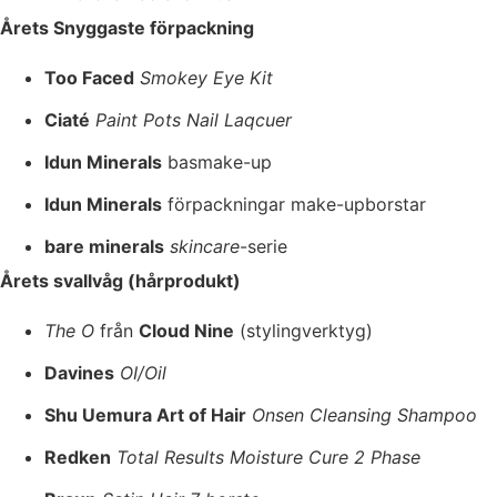
Årets Snyggaste förpackning
Too Faced
Smokey Eye Kit
Ciaté
Paint Pots Nail Laqcuer
Idun Minerals
basmake-up
Idun Minerals
förpackningar make-upborstar
bare minerals
skincare
-serie
Årets svallvåg (hårprodukt)
The O
från
Cloud Nine
(stylingverktyg)
Davines
OI/Oil
Shu Uemura Art of Hair
Onsen Cleansing Shampoo
Redken
Total Results Moisture Cure 2 Phase