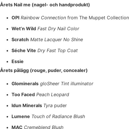
Årets Nail me (nagel- och handprodukt)
OPI
Rainbow Connection
from The Muppet Collection
Wet’n Wild
Fast Dry Nail Color
Scratch
Matte Lacquer No Shine
Séche Vite
Dry Fast Top Coat
Essie
Årets pålägg (rouge, puder, concealer)
Glominerals
gloSheer Tint illuminator
Too Faced
Peach Leopard
Idun Mineral
s
Tyra
puder
Lumene
Touch of Radiance Blush
MAC
Cremeblend Blush