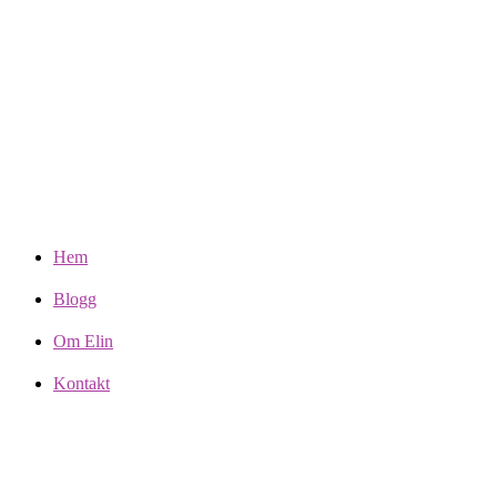
Hem
Blogg
Om Elin
Kontakt