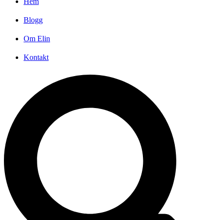
Hem
Blogg
Om Elin
Kontakt