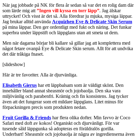
När jag jobbade på NK för flera år sedan så var det en rolig dam där
som lärde mig att
”Ingen vill kyssa en torr läpp”
. Jag älskar
uttrycket! Och visst är det så. Alla föredrar ju mjuka, mysiga läppar.
Jag brukar alltid använda
Acquizhen Eye & Delicate Skin Serum
på mina läppar. Den ger ordentligt med fukt och näring. Det funkar
superbra under läppstift och läppglans utan att smeta ut dem.
Men när dagarna börjar bli kallare så gillar jag att komplettera med
något fetare ovanpå Eye & Delicate Skin serum. Allt för att undvika
det där tråkiga fnaset.
[slideshow]
Här är tre favoriter. Alla är djurvänliga.
Elisabeth Gierus
har ett läppbalsam som är väldigt skönt. Den
innehåller bland annat sheasmör och jojobaolja. Den ska vara
miljövänlig och parabenfri. Krämig och fin konsistens. Jag tycker
även att det fungerar som ett mildare läppglans. Litet minus för
förpackningen precis som produkten nedan.
Fruit Gorilla & Friends
har flera olika dofter. Min favvo är Coco
Safari med doft av kokos! Organiskt och djurvänligt. För var
tusende såld läppgunka så adopteras en föräldralös gorilla.
Underbart! Sheasmör och jojobaolja är några av ingredienserna även