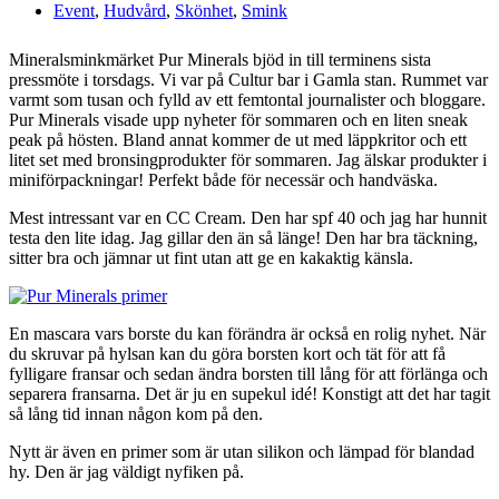
Event
,
Hudvård
,
Skönhet
,
Smink
Mineralsminkmärket Pur Minerals bjöd in till terminens sista
pressmöte i torsdags. Vi var på Cultur bar i Gamla stan. Rummet var
varmt som tusan och fylld av ett femtontal journalister och bloggare.
Pur Minerals visade upp nyheter för sommaren och en liten sneak
peak på hösten. Bland annat kommer de ut med läppkritor och ett
litet set med bronsingprodukter för sommaren. Jag älskar produkter i
miniförpackningar! Perfekt både för necessär och handväska.
Mest intressant var en CC Cream. Den har spf 40 och jag har hunnit
testa den lite idag. Jag gillar den än så länge! Den har bra täckning,
sitter bra och jämnar ut fint utan att ge en kakaktig känsla.
En mascara vars borste du kan förändra är också en rolig nyhet. När
du skruvar på hylsan kan du göra borsten kort och tät för att få
fylligare fransar och sedan ändra borsten till lång för att förlänga och
separera fransarna. Det är ju en supekul idé! Konstigt att det har tagit
så lång tid innan någon kom på den.
Nytt är även en primer som är utan silikon och lämpad för blandad
hy. Den är jag väldigt nyfiken på.