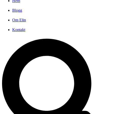
Hem
Blogg
Om Elin
Kontakt