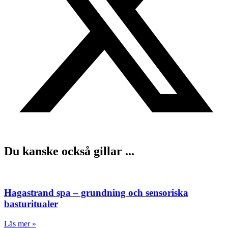
Du kanske också gillar ...
Hagastrand spa – grundning och sensoriska
basturitualer
Läs mer »