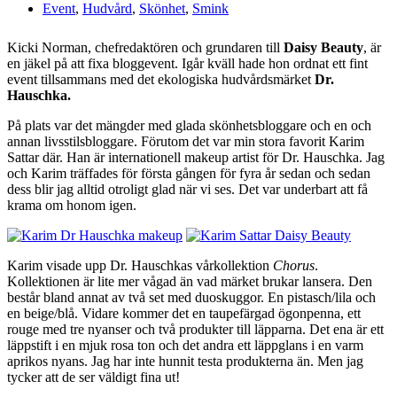
Event
,
Hudvård
,
Skönhet
,
Smink
Kicki Norman, chefredaktören och grundaren till
Daisy Beauty
, är
en jäkel på att fixa bloggevent. Igår kväll hade hon ordnat ett fint
event tillsammans med det ekologiska hudvårdsmärket
Dr.
Hauschka.
På plats var det mängder med glada skönhetsbloggare och en och
annan livsstilsbloggare. Förutom det var min stora favorit Karim
Sattar där. Han är internationell makeup artist för Dr. Hauschka. Jag
och Karim träffades för första gången för fyra år sedan och sedan
dess blir jag alltid otroligt glad när vi ses. Det var underbart att få
krama om honom igen.
Karim visade upp Dr. Hauschkas vårkollektion
Chorus
.
Kollektionen är lite mer vågad än vad märket brukar lansera. Den
består bland annat av två set med duoskuggor. En pistasch/lila och
en beige/blå. Vidare kommer det en taupefärgad ögonpenna, ett
rouge med tre nyanser och två produkter till läpparna. Det ena är ett
läppstift i en mjuk rosa ton och det andra ett läppglans i en varm
aprikos nyans. Jag har inte hunnit testa produkterna än. Men jag
tycker att de ser väldigt fina ut!