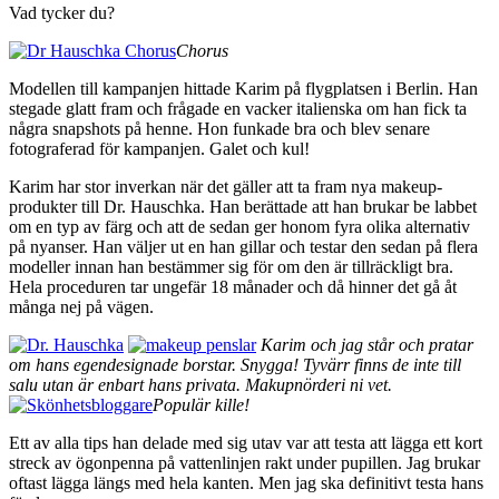
Vad tycker du?
Chorus
Modellen till kampanjen hittade Karim på flygplatsen i Berlin. Han
stegade glatt fram och frågade en vacker italienska om han fick ta
några snapshots på henne. Hon funkade bra och blev senare
fotograferad för kampanjen. Galet och kul!
Karim har stor inverkan när det gäller att ta fram nya makeup-
produkter till Dr. Hauschka. Han berättade att han brukar be labbet
om en typ av färg och att de sedan ger honom fyra olika alternativ
på nyanser. Han väljer ut en han gillar och testar den sedan på flera
modeller innan han bestämmer sig för om den är tillräckligt bra.
Hela proceduren tar ungefär 18 månader och då hinner det gå åt
många nej på vägen.
Karim och jag står och pratar
om hans egendesignade borstar. Snygga! Tyvärr finns de inte till
salu utan är enbart hans privata. Makupnörderi ni vet.
Populär kille!
Ett av alla tips han delade med sig utav var att testa att lägga ett kort
streck av ögonpenna på vattenlinjen rakt under pupillen. Jag brukar
oftast lägga längs med hela kanten. Men jag ska definitivt testa hans