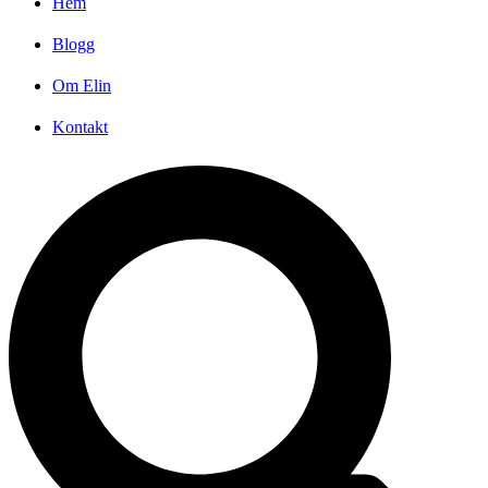
Hem
Blogg
Om Elin
Kontakt