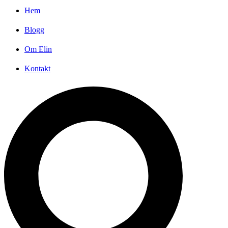
Hem
Blogg
Om Elin
Kontakt