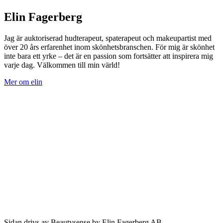
Elin Fagerberg
Jag är auktoriserad hudterapeut, spaterapeut och makeupartist med
över 20 års erfarenhet inom skönhetsbranschen. För mig är skönhet
inte bara ett yrke – det är en passion som fortsätter att inspirera mig
varje dag. Välkommen till min värld!
Mer om elin
Sidan drivs av Beautysense by Elin Fagerberg AB.