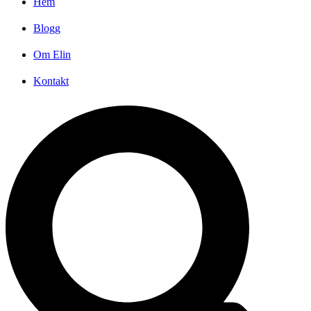
Hem
Blogg
Om Elin
Kontakt