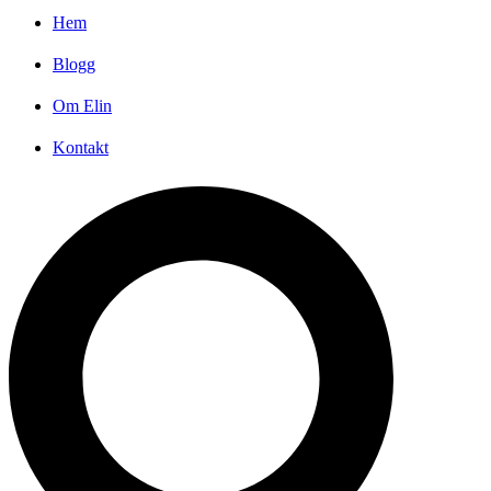
Hem
Blogg
Om Elin
Kontakt