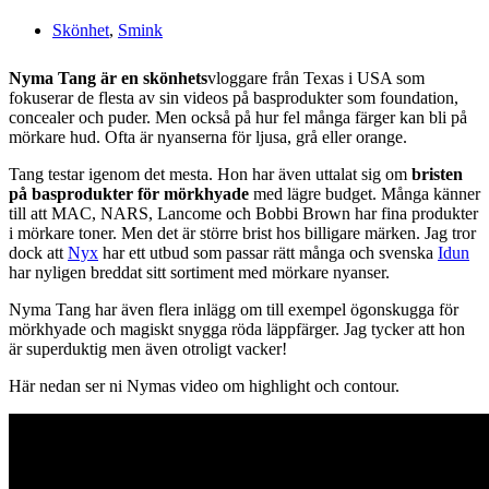
Skönhet
,
Smink
Nyma Tang är en skönhets
vloggare från Texas i USA som
fokuserar de flesta av sin videos på basprodukter som foundation,
concealer och puder. Men också på hur fel många färger kan bli på
mörkare hud. Ofta är nyanserna för ljusa, grå eller orange.
Tang testar igenom det mesta. Hon har även uttalat sig om
bristen
på basprodukter för mörkhyade
med lägre budget. Många känner
till att MAC, NARS, Lancome och Bobbi Brown har fina produkter
i mörkare toner. Men det är större brist hos billigare märken. Jag tror
dock att
Nyx
har ett utbud som passar rätt många och svenska
Idun
har nyligen breddat sitt sortiment med mörkare nyanser.
Nyma Tang har även flera inlägg om till exempel ögonskugga för
mörkhyade och magiskt snygga röda läppfärger. Jag tycker att hon
är superduktig men även otroligt vacker!
Här nedan ser ni Nymas video om highlight och contour.