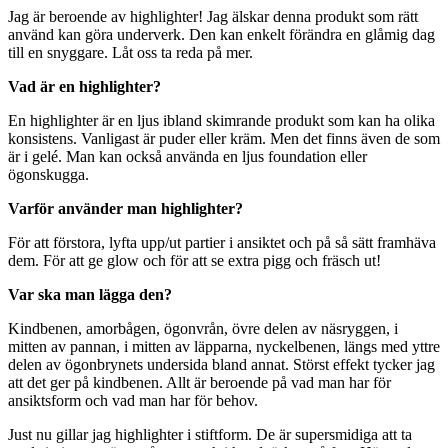
Jag är beroende av highlighter! Jag älskar denna produkt som rätt
använd kan göra underverk. Den kan enkelt förändra en glåmig dag
till en snyggare. Låt oss ta reda på mer.
Vad är en highlighter?
En highlighter är en ljus ibland skimrande produkt som kan ha olika
konsistens. Vanligast är puder eller kräm. Men det finns även de som
är i gelé. Man kan också använda en ljus foundation eller
ögonskugga.
Varför använder man highlighter?
För att förstora, lyfta upp/ut partier i ansiktet och på så sätt framhäva
dem. För att ge glow och för att se extra pigg och fräsch ut!
Var ska man lägga den?
Kindbenen, amorbågen, ögonvrån, övre delen av näsryggen, i
mitten av pannan, i mitten av läpparna, nyckelbenen, längs med yttre
delen av ögonbrynets undersida bland annat. Störst effekt tycker jag
att det ger på kindbenen. Allt är beroende på vad man har för
ansiktsform och vad man har för behov.
Just nu gillar jag highlighter i stiftform. De är supersmidiga att ta