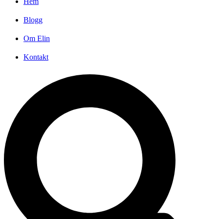
Hem
Blogg
Om Elin
Kontakt