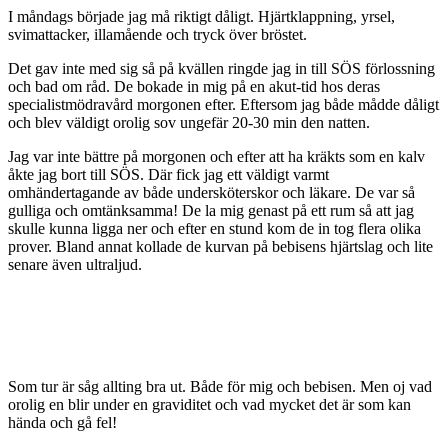
I måndags började jag må riktigt dåligt. Hjärtklappning, yrsel,
svimattacker, illamående och tryck över bröstet.
Det gav inte med sig så på kvällen ringde jag in till SÖS förlossning
och bad om råd. De bokade in mig på en akut-tid hos deras
specialistmödravård morgonen efter. Eftersom jag både mådde dåligt
och blev väldigt orolig sov ungefär 20-30 min den natten.
Jag var inte bättre på morgonen och efter att ha kräkts som en kalv
åkte jag bort till SÖS. Där fick jag ett väldigt varmt
omhändertagande av både undersköterskor och läkare. De var så
gulliga och omtänksamma! De la mig genast på ett rum så att jag
skulle kunna ligga ner och efter en stund kom de in tog flera olika
prover. Bland annat kollade de kurvan på bebisens hjärtslag och lite
senare även ultraljud.
Som tur är såg allting bra ut. Både för mig och bebisen. Men oj vad
orolig en blir under en graviditet och vad mycket det är som kan
hända och gå fel!