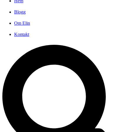
Hem
Blogg
Om Elin
Kontakt