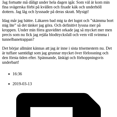
Jag fortsatte må dåligt under hela dagen igår. Som väl är kom min
fina svägerska förbi på kvällen och fixade käk och underhöll
dottern. Jag låg och lyssnade på deras skratt. Mysigt!
Idag mår jag bättre. Läkaren bad mig ta det lugnt och ”skämma bort
mig lite” så det tänker jag göra. Och definitivt lyssna mer på
kroppen. Under min förra graviditet orkade jag så mycket mer men
precis som nu fick jag rejäla blodtrycksfall och vem vill svimma i
tunnelbanetrappan?
Det börjar allmänt kännas att jag är inne i sista trisemestern nu. Det
är tuffare samtidigt som jag grunnar mycket över förlossning och
den första tiden efter. Spännande, läskigt och förhoppningsvis
underbart!
16:36
2019-03-13