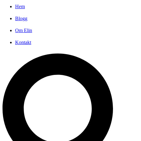
Hem
Blogg
Om Elin
Kontakt