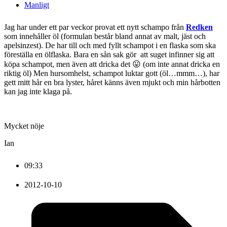
Manligt
Jag har under ett par veckor provat ett nytt schampo från
Redken
som innehåller öl (formulan består bland annat av malt, jäst och
apelsinzest). De har till och med fyllt schampot i en flaska som ska
föreställa en ölflaska. Bara en sån sak gör att suget infinner sig att
köpa schampot, men även att dricka det 😛 (om inte annat dricka en
riktig öl) Men hursomhelst, schampot luktar gott (öl…mmm…), har
gett mitt hår en bra lyster, håret känns även mjukt och min hårbotten
kan jag inte klaga på.
Mycket nöje
Ian
09:33
2012-10-10