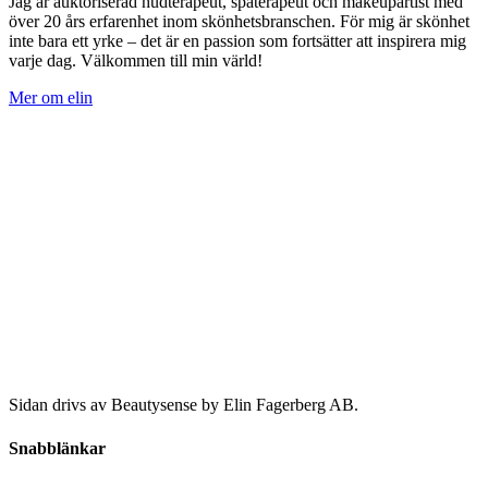
Jag är auktoriserad hudterapeut, spaterapeut och makeupartist med
över 20 års erfarenhet inom skönhetsbranschen. För mig är skönhet
inte bara ett yrke – det är en passion som fortsätter att inspirera mig
varje dag. Välkommen till min värld!
Mer om elin
Sidan drivs av Beautysense by Elin Fagerberg AB.
Snabblänkar