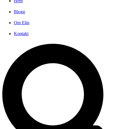
Hem
Blogg
Om Elin
Kontakt